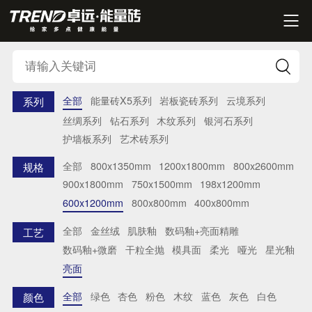


全部
能量砖X5系列
岩板瓷砖系列
云境系列
系列
丝绸系列
钻石系列
木纹系列
银河石系列
护墙板系列
艺术砖系列
全部
800x1350mm
1200x1800mm
800x2600mm
规格
900x1800mm
750x1500mm
198x1200mm
600x1200mm
800x800mm
400x800mm
全部
金丝绒
肌肤釉
数码釉+亮面精雕
工艺
数码釉+微磨
干粒全抛
模具面
柔光
哑光
星光釉
亮面
全部
绿色
杏色
粉色
木纹
蓝色
灰色
白色
颜色