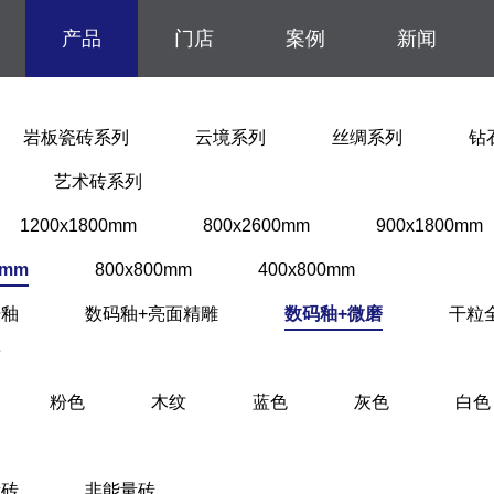
产品
门店
案例
新闻
岩板瓷砖系列
云境系列
丝绸系列
钻
艺术砖系列
1200x1800mm
800x2600mm
900x1800mm
0mm
800x800mm
400x800mm
肤釉
数码釉+亮面精雕
数码釉+微磨
干粒
面
粉色
木纹
蓝色
灰色
白色
量砖
非能量砖