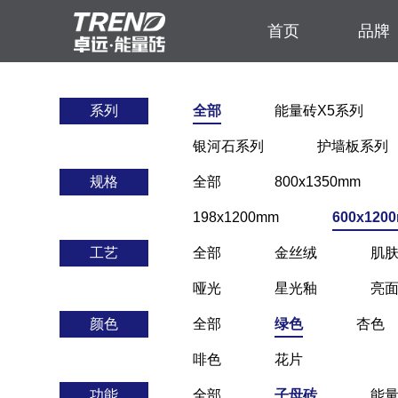
首页
品牌
系列
全部
能量砖X5系列
银河石系列
护墙板系列
规格
全部
800x1350mm
198x1200mm
600x120
工艺
全部
金丝绒
肌
哑光
星光釉
亮
颜色
全部
绿色
杏色
啡色
花片
功能
全部
子母砖
能