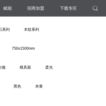

赋能
招商加盟
下载专区
石系列
木纹系列
750x1500mm
全抛
模具面
柔光
黑色
米黄