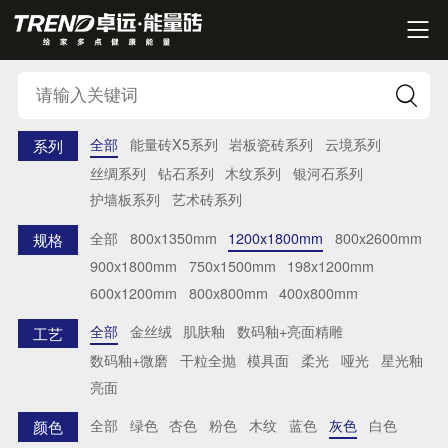


全部
能量砖X5系列
岩板瓷砖系列
云境系列
系列
丝绸系列
钻石系列
木纹系列
银河石系列
护墙板系列
艺术砖系列
全部
800x1350mm
1200x1800mm
800x2600mm
规格
900x1800mm
750x1500mm
198x1200mm
600x1200mm
800x800mm
400x800mm
全部
金丝绒
肌肤釉
数码釉+亮面精雕
工艺
数码釉+微磨
干粒全抛
模具面
柔光
哑光
星光釉
亮面
全部
绿色
杏色
粉色
木纹
蓝色
灰色
白色
颜色