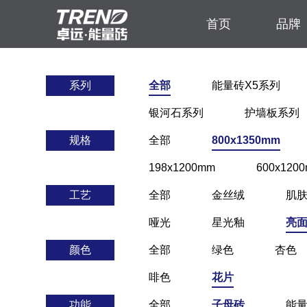
首页
品牌
系列
全部
能量砖X5系列
银河石系列
护墙板系列
规格
全部
800x1350mm
198x1200mm
600x120
工艺
全部
金丝绒
肌
哑光
星光釉
亮
颜色
全部
绿色
杏色
啡色
花片
功能
全部
子母砖
能