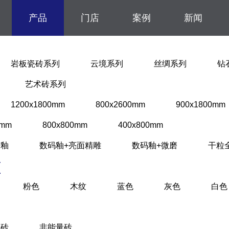
产品
门店
案例
新闻
岩板瓷砖系列
云境系列
丝绸系列
钻
艺术砖系列
1200x1800mm
800x2600mm
900x1800mm
0mm
800x800mm
400x800mm
肤釉
数码釉+亮面精雕
数码釉+微磨
干粒
面
粉色
木纹
蓝色
灰色
白色
量砖
非能量砖