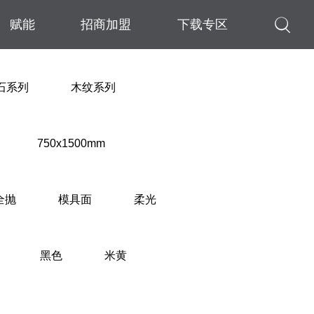

赋能
招商加盟
下载专区
石系列
木纹系列
750x1500mm
全抛
模具面
柔光
黑色
米黄