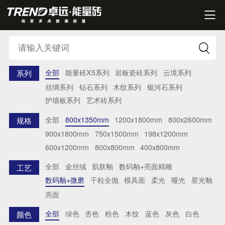


全部
能量砖X5系列
岩板瓷砖系列
云境系列
系列
丝绸系列
钻石系列
木纹系列
银河石系列
护墙板系列
艺术砖系列
全部
800x1350mm
1200x1800mm
800x2600mm
规格
900x1800mm
750x1500mm
198x1200mm
600x1200mm
800x800mm
400x800mm
全部
金丝绒
肌肤釉
数码釉+亮面精雕
工艺
数码釉+微磨
干粒全抛
模具面
柔光
哑光
星光釉
亮面
全部
绿色
杏色
粉色
木纹
蓝色
灰色
白色
颜色