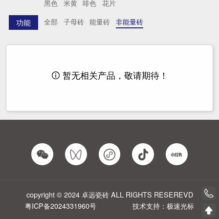
黑色
米黄
啡色
花片
全部
子母砖
能量砖
非能量砖
功能
暂无相关产品，敬请期待！

copyright © 2024 卓远瓷砖 ALL RIGHTS RESEREVD
粤ICP备2024331960号
技术支持：极速光标