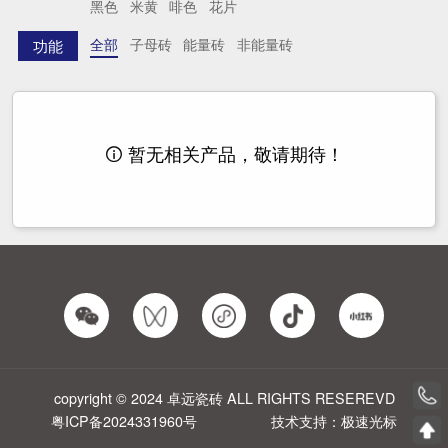
黑色
米黄
啡色
花片
全部
子母砖
能量砖
非能量砖
功能
暂无相关产品，敬请期待！

copyright © 2024 卓远瓷砖 ALL RIGHTS RESEREVD
粤ICP备2024331960号
技术支持：极速光标