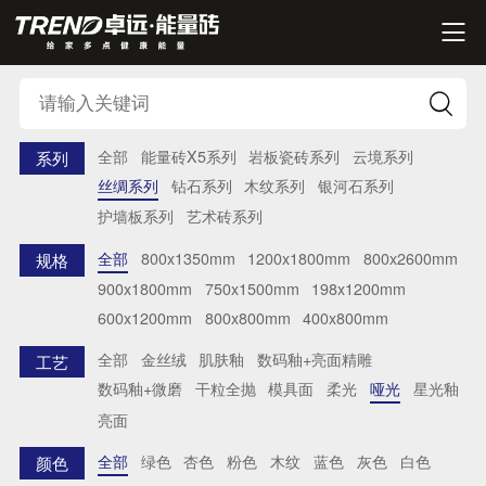


全部
能量砖X5系列
岩板瓷砖系列
云境系列
系列
丝绸系列
钻石系列
木纹系列
银河石系列
护墙板系列
艺术砖系列
全部
800x1350mm
1200x1800mm
800x2600mm
规格
900x1800mm
750x1500mm
198x1200mm
600x1200mm
800x800mm
400x800mm
全部
金丝绒
肌肤釉
数码釉+亮面精雕
工艺
数码釉+微磨
干粒全抛
模具面
柔光
哑光
星光釉
亮面
全部
绿色
杏色
粉色
木纹
蓝色
灰色
白色
颜色