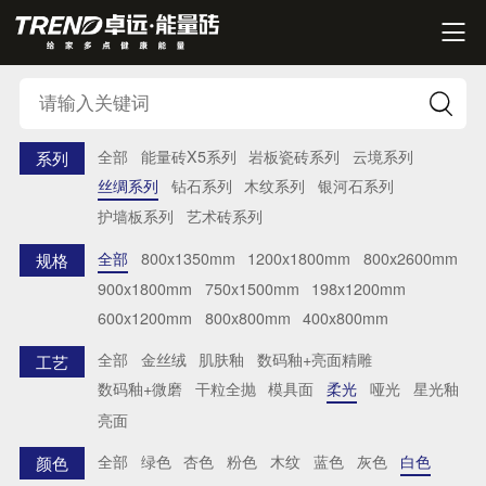


全部
能量砖X5系列
岩板瓷砖系列
云境系列
系列
丝绸系列
钻石系列
木纹系列
银河石系列
护墙板系列
艺术砖系列
全部
800x1350mm
1200x1800mm
800x2600mm
规格
900x1800mm
750x1500mm
198x1200mm
600x1200mm
800x800mm
400x800mm
全部
金丝绒
肌肤釉
数码釉+亮面精雕
工艺
数码釉+微磨
干粒全抛
模具面
柔光
哑光
星光釉
亮面
全部
绿色
杏色
粉色
木纹
蓝色
灰色
白色
颜色