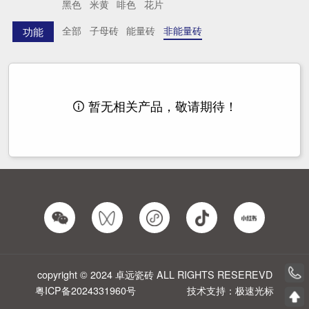
黑色
米黄
啡色
花片
全部
子母砖
能量砖
非能量砖
功能
暂无相关产品，敬请期待！

copyright © 2024 卓远瓷砖 ALL RIGHTS RESEREVD
粤ICP备2024331960号
技术支持：极速光标