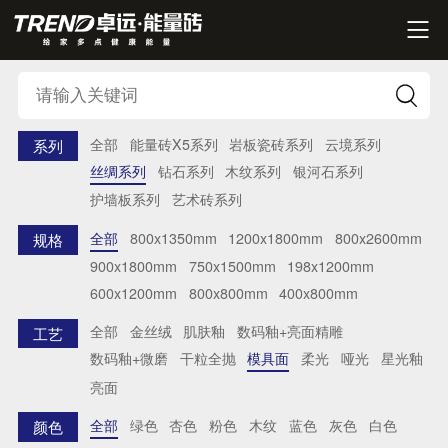


全部
能量砖X5系列
岩板瓷砖系列
云境系列
系列
丝绸系列
钻石系列
木纹系列
银河石系列
护墙板系列
艺术砖系列
全部
800x1350mm
1200x1800mm
800x2600mm
规格
900x1800mm
750x1500mm
198x1200mm
600x1200mm
800x800mm
400x800mm
全部
金丝绒
肌肤釉
数码釉+亮面精雕
工艺
数码釉+微磨
干粒全抛
模具面
柔光
哑光
星光釉
亮面
全部
绿色
杏色
粉色
木纹
蓝色
灰色
白色
颜色