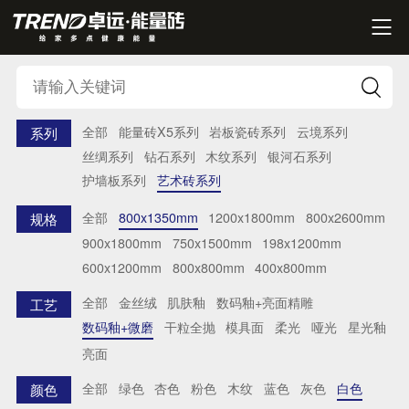


全部
能量砖X5系列
岩板瓷砖系列
云境系列
系列
丝绸系列
钻石系列
木纹系列
银河石系列
护墙板系列
艺术砖系列
全部
800x1350mm
1200x1800mm
800x2600mm
规格
900x1800mm
750x1500mm
198x1200mm
600x1200mm
800x800mm
400x800mm
全部
金丝绒
肌肤釉
数码釉+亮面精雕
工艺
数码釉+微磨
干粒全抛
模具面
柔光
哑光
星光釉
亮面
全部
绿色
杏色
粉色
木纹
蓝色
灰色
白色
颜色