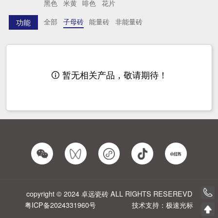
黑色
米黄
啡色
花片
全部
子母砖
能量砖
非能量砖
功能
暂无相关产品，敬请期待！

copyright © 2024 卓远瓷砖 ALL RIGHTS RESEREVD
粤ICP备2024331960号
技术支持：极速光标