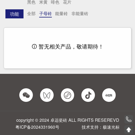
黑色
米黄
啡色
花片
全部
子母砖
能量砖
非能量砖
功能
暂无相关产品，敬请期待！

copyright © 2024 卓远瓷砖 ALL RIGHTS RESEREVD
粤ICP备2024331960号
技术支持：极速光标