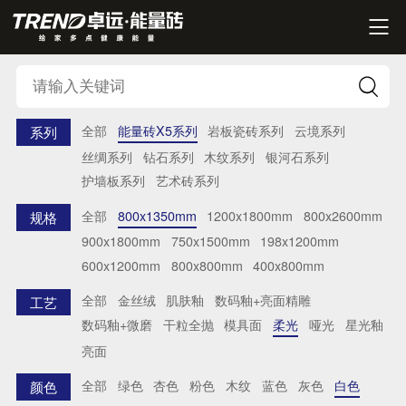


全部
能量砖X5系列
岩板瓷砖系列
云境系列
系列
丝绸系列
钻石系列
木纹系列
银河石系列
护墙板系列
艺术砖系列
全部
800x1350mm
1200x1800mm
800x2600mm
规格
900x1800mm
750x1500mm
198x1200mm
600x1200mm
800x800mm
400x800mm
全部
金丝绒
肌肤釉
数码釉+亮面精雕
工艺
数码釉+微磨
干粒全抛
模具面
柔光
哑光
星光釉
亮面
全部
绿色
杏色
粉色
木纹
蓝色
灰色
白色
颜色