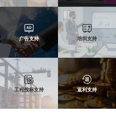
活动支持
物料支持
广告支持
培圳支持
日常促销活动
店面销售物料
总部专业人士协助
总部统一制作
广告支持
培圳支持
工程投标支持
返利支持
总部线下+线下
团队建设，学习
全面的广告投放
线上线下全面赋能