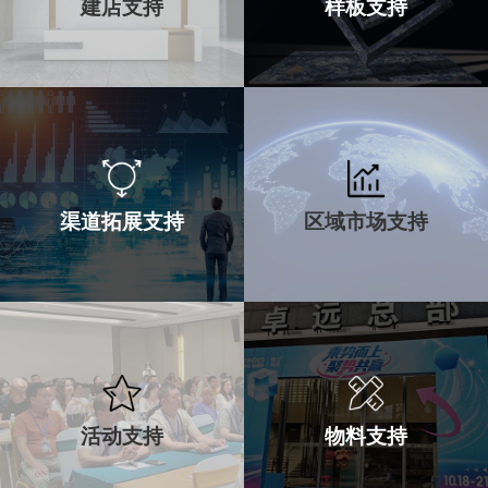
建店支持
样板支持
建店支持
样板支持
渠道拓展支持
区域市场支持
店面选扯、设计
店面产品陈列展示
装修费用补贴
总部提供样板
渠道拓展支持
区域市场支持
活动支持
物料支持
助代理商开发
严格的市场
多种销售渠道
保护机制