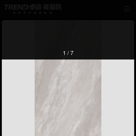

1
/
7