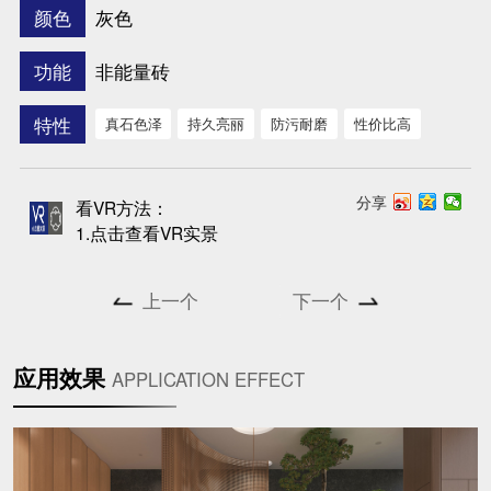
灰色
颜色
非能量砖
功能
特性
真石色泽
持久亮丽
防污耐磨
性价比高
分享
看VR方法：
1.点击查看VR实景
上一个
下一个
应用效果
APPLICATION EFFECT