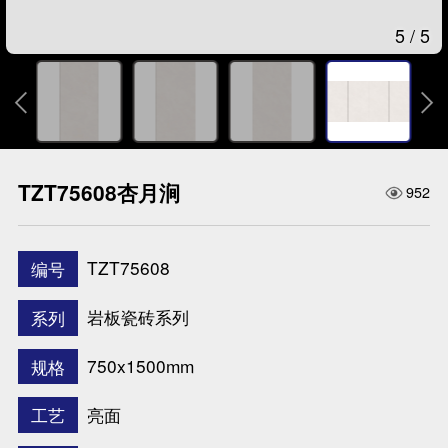
1
/
5


TZT75608杏月涧
952
TZT75608
编号
岩板瓷砖系列
系列
750x1500mm
规格
亮面
工艺