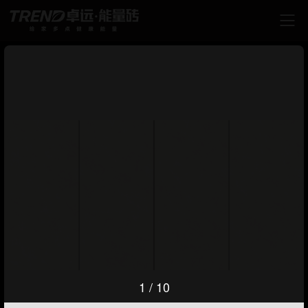

1
/
10