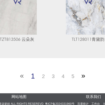
​TZT813506 云朵灰
TLT128011青黛韵
«
»
1
2
3
4
5
网站地图
联系我们
24 卓远瓷砖 ALL RIGHTS RESEREVD
粤ICP备2024331960号
百度统计
工作台
技