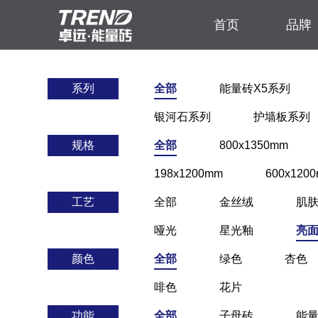
首页
品牌
系列
全部
能量砖X5系列
银河石系列
护墙板系列
规格
全部
800x1350mm
198x1200mm
600x120
工艺
全部
金丝绒
肌
哑光
星光釉
亮
颜色
全部
绿色
杏色
啡色
花片
功能
全部
子母砖
能