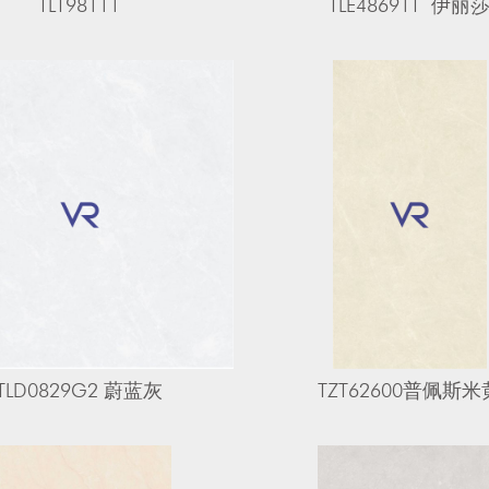
TLT98111
TLE48691T  伊丽
TLD0829G2 蔚蓝灰
TZT62600普佩斯米