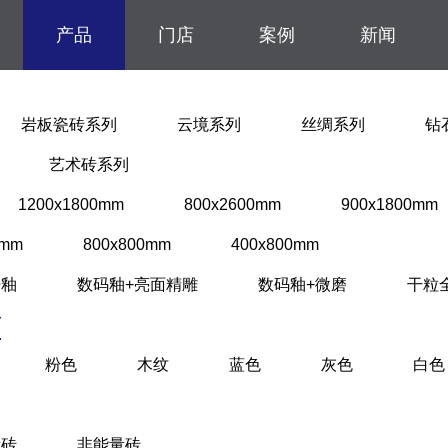
产品
门店
案例
新闻
岩板瓷砖系列
云境系列
丝绸系列
钻
艺术砖系列
1200x1800mm
800x2600mm
900x1800mm
0mm
800x800mm
400x800mm
肤釉
数码釉+亮面精雕
数码釉+微磨
干粒
面
粉色
木纹
蓝色
灰色
白色
量砖
非能量砖