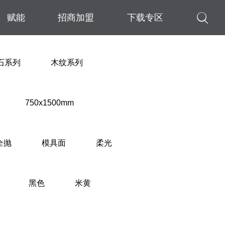

赋能
招商加盟
下载专区
石系列
木纹系列
750x1500mm
全抛
模具面
柔光
黑色
米黄