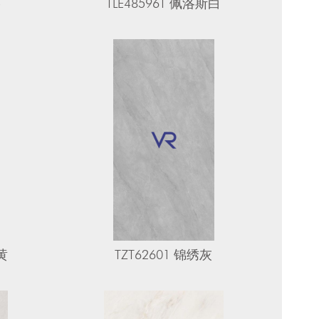
莎
TLE48596T 佩洛斯白
黄
TZT62601 锦绣灰